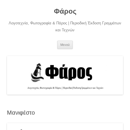
Μετάβαση
σε
Φάρος
περιεχόμενο
Λογοτεχνία, Φωτογραφία & Πάρος | Περιοδική Έκδοση Γραμμάτων
και Τεχνών
Μενού
Μανιφέστο